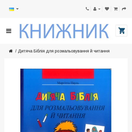
Дитяча Біблія для розмальовування й читання