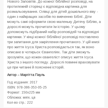
Нового Заповітів. До кожної біблійної розповіді, на
протилежній сторінці є відповідна картинка для
розмальовування. Олівці для дітей дошкільного віку -
один з найкращих засобів по вивченню Біблії. Діти
можуть самі оформити свою маленьку Дитячу Біблію, а
дорослі можуть прочитати їм історію. У цьому
допоможуть підібраний набір розповідей та відповідні
картинки. У кінці кожної біблійної розповіді поставлено
три запитання для закріплення прочитаного. У цій книзі
про життя Ісуса Христа розповідається так, як воно
описане в чотирьох Євангеліях. Так діти зможуть
зрозуміти, що кожен євангеліст описує життя Ісуса
Христа з іншого погляду. Дорослі повинні враховувати
це при читанні й поясненні історій.
Автор – Маргітта Пауль
Год издания: 2017
ISBN:
978-386-353-05-25
Формат: 150x225 мм
Обложка: мягк. цв
Кол-во стр.: 222