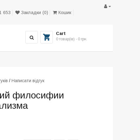
1 653
Закладки (0)
Кошик
Cart
0 товар(ів) - 0 грн.
гуків
/
Написати відгук
зий филосифии
ализма