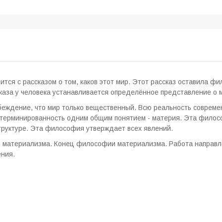
мится с рассказом о том, каков этот мир. Этот рассказ оставила 
сказа у человека устанавливается определённое представление о 
еждение, что мир только вещественный. Всю реальность соврем
етерминированность одним общим понятием - материя. Эта филосо
структуре. Эта философия утверждает всех явлений.
материализма. Конец философии материализма. Работа направле
ния.