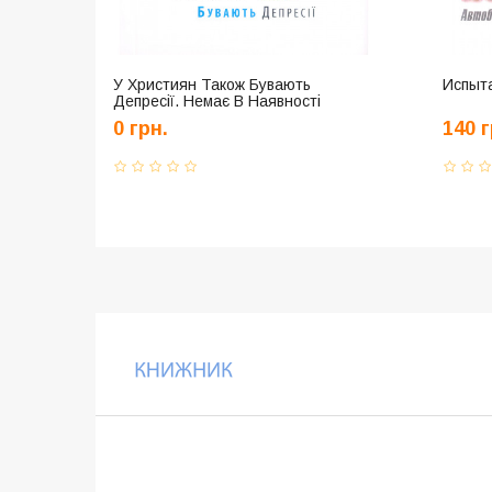
У Християн Також Бувають
Испыт
Депресії. Немає В Наявності
0 грн.
140 г