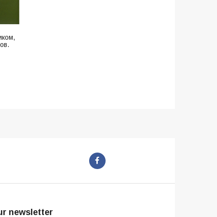
иком,
ов.
r newsletter