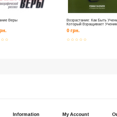
ание Веры
Возрастание: Как Быть Учен
Который Взращивает Ученик
Нет В Наличии
рн.
0 грн.
Information
My Account
Ou