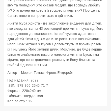
Хто робив сліпих зрячими? Хто дбав про людей похилого
віку та молодих? Хто сказав людям, що Господь любить
їх? Хто помер на хресті й воскрес із мертвих? Про це та
багато іншого ви прочитаєте в цій книзі.
Життя Ісуса Христа - це захоплююче видання для дітей,
яке складається із 43 розповідей про життя Ісуса від Його
народження до вознесіння. Історії чудово адаптовані
для дітей віком від 3-х до 6-ти років. Вони познайомлять
маленьких читачів з Ісусом і допоможуть їм пройти разом
із Ним увесь Його земний шлях. Можливо, це буде перше
близьке знайомство вашого малюка з життям Ісуса, і ми
віримо, що воно допоможе розвинути йому близькі та
глибокі відносини з Ним.
Автор –
Меріон Томас і Френк Ендерсбі
Год издания: 2022
ISBN:
978-966-2640-71-7
Формат: 220x240 мм
Обложка: тверда. кол.
Кол-во стр.: 96