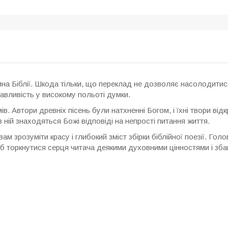
на Біблії. Шкода тільки, що переклад не дозволяє насолодитис
бавливість у високому польоті думки.
мів. Автори древніх пісень були натхненні Богом, і їхні твори ві
ній знаходяться Божі відповіді на непрості питання життя.
 зрозуміти красу і глибокий зміст збірки біблійної поезії. Гол
б торкнутися серця читача деякими духовними цінностями і збаг