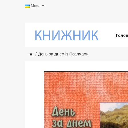
Мова
Голо
День за днем із Псалмами