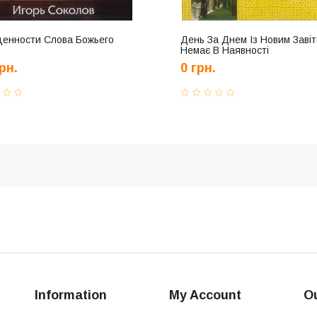
ценности Слова Божьего
День За Днем Із Новим Завіт
Немає В Наявності
рн.
0 грн.
Information
My Account
Ou