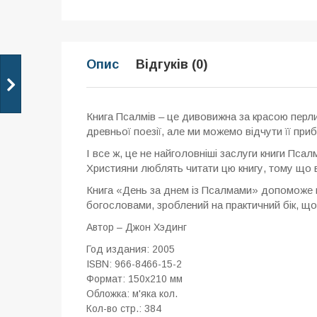
Опис
Відгуків (0)
Книга Псалмів – це дивовижна за красою перли
древньої поезії, але ми можемо відчути її при
І все ж, це не найголовніші заслуги книги Псал
Християни люблять читати цю книгу, тому що в 
Книга «День за днем із Псалмами» допоможе вам
богословами, зроблений на практичний бік, що
Автор –
Джон Хэдинг
Год издания: 2005
ISBN: 966-8466-15-2
Формат: 150x210 мм
Обложка: м'яка кол.
Кол-во стр.: 384