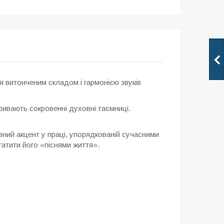
я витонченим складом і гармонією звуків
дкривають сокровенні духовні таємниці.
овний акцент у праці, упорядкованій сучасними
атити його «піснями життя».