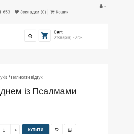
1 653
Закладки (0)
Кошик
Cart
0 товар(ів) - 0 грн.
гуків
/
Написати відгук
 днем із Псалмами
.
КУПИТИ