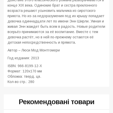
Действие этого классического романа разворачивается в
конце XIX века. Одинокие брат и сестра преклонного
возраста решают усыновить мальчика из сиротского
приюта. Но из-за недоразумения под их крышу попадает
девочка одиннадцати лет по имени Энн Ширли. Умная и
живая Энн жаждет быть всем в радость. Новые родители
всерьёз принимаются за её воспитание. Вместе с тем
девочка растёт, но в ней по-прежнему остаются её
детская непосредственность и прямота.
Автор – Люси Мод Монтгомери
Год издания: 2013
ISBN: 966-8199-12-Х
Формат: 120x170 мм
Обложка: тверд. цв.
Кол-во стр.: 280
Рекомендовані товари