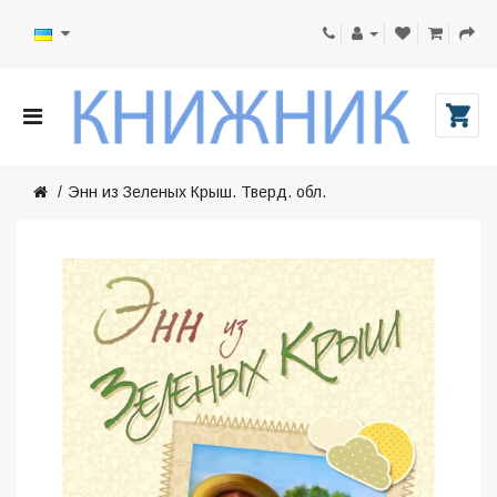
Энн из Зеленых Крыш. Тверд. обл.