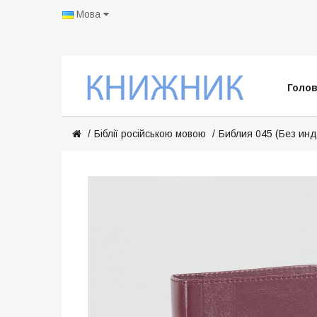
Мова
Голо
Біблії російською мовою
Библия 045 (Без инд