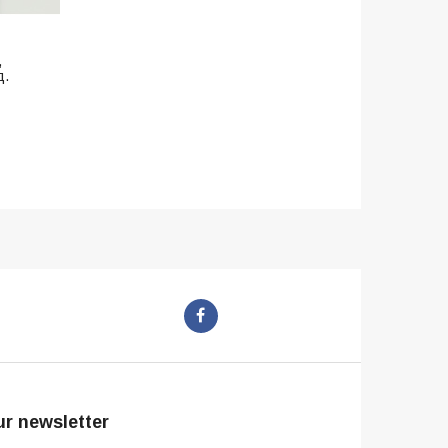
,
д.
r newsletter