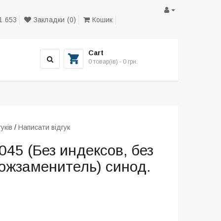
1 653
Закладки (0)
Кошик
Cart
0 товар(ів) - 0 грн.
гуків
/
Написати відгук
045 (Без индексов, без
кожзаменитель) синод.
д
.