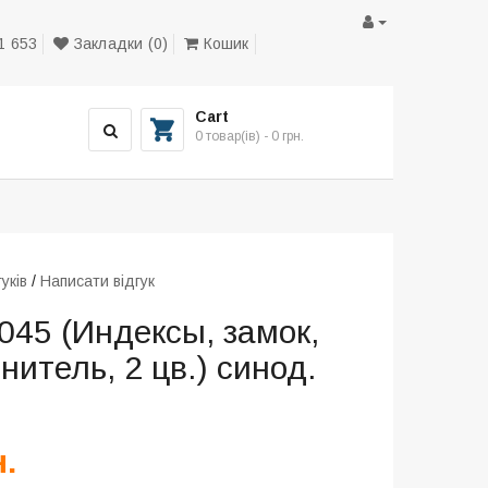
1 653
Закладки (0)
Кошик
Cart
0 товар(ів) - 0 грн.
гуків
/
Написати відгук
045 (Индексы, замок,
нитель, 2 цв.) синод.
д
н.